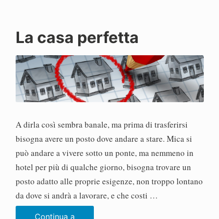
La casa perfetta
P
a
o
l
o
A dirla così sembra banale, ma prima di trasferirsi
bisogna avere un posto dove andare a stare. Mica si
può andare a vivere sotto un ponte, ma nemmeno in
hotel per più di qualche giorno, bisogna trovare un
posto adatto alle proprie esigenze, non troppo lontano
da dove si andrà a lavorare, e che costi …
Continua a