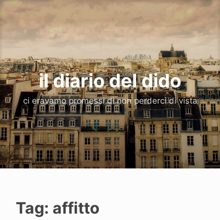
Vai
al
contenuto
il diario del dido
ci eravamo promessi di non perderci di vista
Tag:
affitto