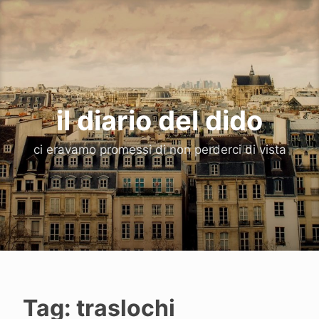
Vai
al
contenuto
il diario del dido
ci eravamo promessi di non perderci di vista
Tag:
traslochi