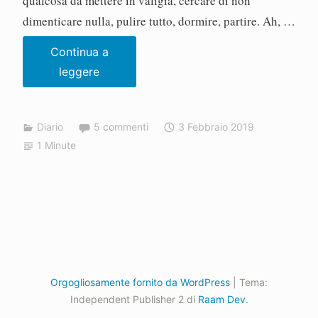
qualcosa da mettere in valigia, cercare di non
dimenticare nulla, pulire tutto, dormire, partire. Ah, …
Continua a
Partir,
leggere
c’est
mourir
Diario
5 commenti
3 Febbraio 2019
un
1 Minute
peu
Orgogliosamente fornito da WordPress
|
Tema:
Independent Publisher 2 di
Raam Dev
.