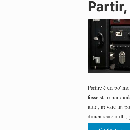
Partir
P
a
o
l
o
Partire è un po' m
fosse stato per qua
tutto, trovare un p
dimenticare nulla, 
Continua a