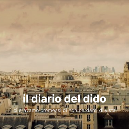
il diario del dido
ci eravamo promessi di non perderci di vista