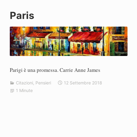
P
Paris
a
o
l
o
Parigi è una promessa. Carrie Anne James
Citazioni
,
Pensieri
12 Settembre 2018
1 Minute