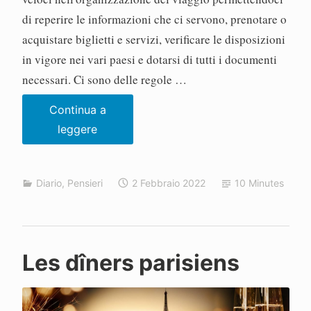
di reperire le informazioni che ci servono, prenotare o
acquistare biglietti e servizi, verificare le disposizioni
in vigore nei vari paesi e dotarsi di tutti i documenti
necessari. Ci sono delle regole …
Continua a
Viaggiare
leggere
è
un
Diario
,
Pensieri
2 Febbraio 2022
10 Minutes
equilibrio
sopra
la
follia
P
Les dîners parisiens
a
o
l