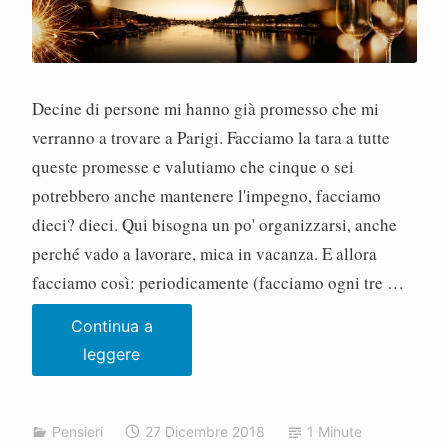
o
Decine di persone mi hanno già promesso che mi
verranno a trovare a Parigi. Facciamo la tara a tutte
queste promesse e valutiamo che cinque o sei
potrebbero anche mantenere l'impegno, facciamo
dieci? dieci. Qui bisogna un po' organizzarsi, anche
perché vado a lavorare, mica in vacanza. E allora
facciamo così: periodicamente (facciamo ogni tre …
Continua a
Les
leggere
dîners
parisiens
Pensieri
27 Dicembre 2018
1 Minute