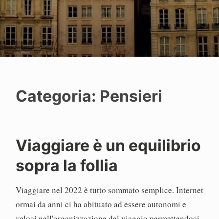
Categoria:
Pensieri
Viaggiare è un equilibrio
P
sopra la follia
a
o
Viaggiare nel 2022 è tutto sommato semplice. Internet
l
o
ormai da anni ci ha abituato ad essere autonomi e
veloci nell'organizzazione del viaggio permettendoci