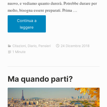
nuovo, e vediamo quanto durerà. Potrebbe durare per
molto, bisogna essere preparati. Prima …
Continua a
Prima
leggere
di
partire
Citazioni
,
Diario
,
Pensieri
24 Dicembre 2018
per
1 Minute
un
lungo
viaggio
P
Ma quando parti?
a
o
l
o