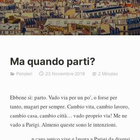
Ma quando parti?
P
Pensieri
23 Novembre 2018
2 Minutes
a
o
l
Ebbene sì: parto. Vado via per un po’, o forse per
o
tanto, magari per sempre. Cambio vita, cambio lavoro,
cambio casa, cambio città… vado proprio via! Me ne
vado a Parigi. Almeno queste sono le intenzioni.
n caro amico vive e lavora a Parigi da diversi