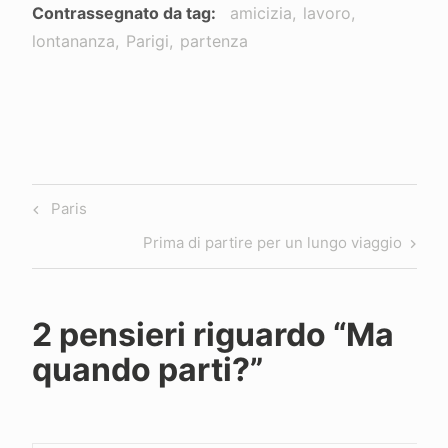
Contrassegnato da tag
amicizia
lavoro
lontananza
Parigi
partenza
Navigazione
Previous
Paris
articoli
Post
Next
Prima di partire per un lungo viaggio
Post
2 pensieri riguardo “
Ma
quando parti?
”