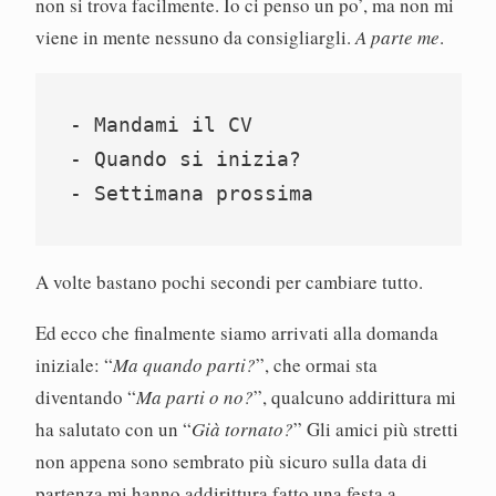
non si trova facilmente. Io ci penso un po’, ma non mi
viene in mente nessuno da consigliargli.
A parte me
.
- Mandami il CV
- Quando si inizia?
- Settimana prossima
A volte bastano pochi secondi per cambiare tutto.
Ed ecco che finalmente siamo arrivati alla domanda
iniziale: “
Ma quando parti?
”, che ormai sta
diventando “
Ma parti o no?
”, qualcuno addirittura mi
ha salutato con un “
Già tornato?
” Gli amici più stretti
non appena sono sembrato più sicuro sulla data di
partenza mi hanno addirittura fatto una festa a